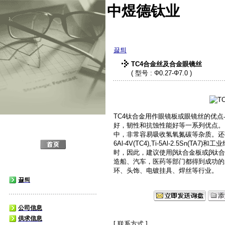
中煜德钛业
끓틔
TC4合金丝及合金眼镜丝
( 型号 : Φ0.27-Φ7.0 )
TC4钛合金用作眼镜板或眼镜丝的优点
好，韧性和抗蚀性能好等一系列优点。
中，非常容易吸收氢氧氮碳等杂质。还
6Al-4V(TC4),Ti-5Al-2.5Sn(
时，因此，建议使用β钛合金板或β钛
造船、汽车，医药等部门都得到成功的
环、头饰、电镀挂具、焊丝等行业。
끓틔
公司信息
供求信息
[ 联系方式 ]